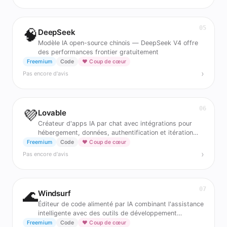
05
🧠
DeepSeek
Modèle IA open-source chinois — DeepSeek V4 offre
des performances frontier gratuitement
Freemium
Code
❤️ Coup de cœur
›
Pas encore d'avis
06
💜
Lovable
Créateur d'apps IA par chat avec intégrations pour
hébergement, données, authentification et itération
produit.
Freemium
Code
❤️ Coup de cœur
›
Pas encore d'avis
07
🌊
Windsurf
Éditeur de code alimenté par IA combinant l'assistance
intelligente avec des outils de développement
puissants
Freemium
Code
❤️ Coup de cœur