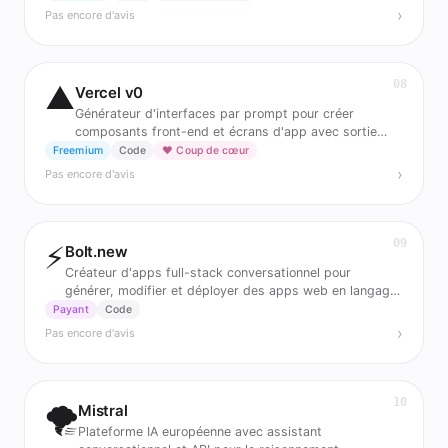
›
Pas encore d'avis
08
▲
Vercel v0
Générateur d'interfaces par prompt pour créer
composants front-end et écrans d'app avec sortie
exploitable.
Freemium
Code
❤️ Coup de cœur
›
Pas encore d'avis
09
⚡
Bolt.new
Créateur d'apps full-stack conversationnel pour
générer, modifier et déployer des apps web en langage
naturel.
Payant
Code
›
Pas encore d'avis
10
🌪️
Mistral
Plateforme IA européenne avec assistant