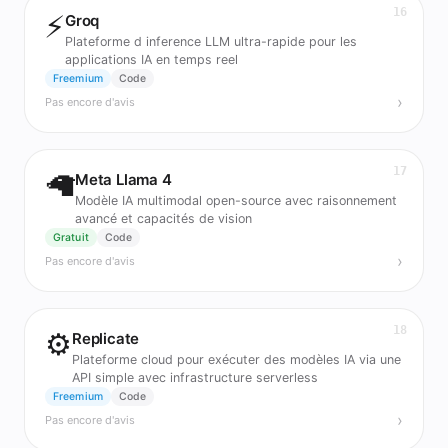
16
⚡
Groq
Plateforme d inference LLM ultra-rapide pour les
applications IA en temps reel
Freemium
Code
›
Pas encore d'avis
17
🦙
Meta Llama 4
Modèle IA multimodal open-source avec raisonnement
avancé et capacités de vision
Gratuit
Code
›
Pas encore d'avis
18
⚙️
Replicate
Plateforme cloud pour exécuter des modèles IA via une
API simple avec infrastructure serverless
Freemium
Code
›
Pas encore d'avis