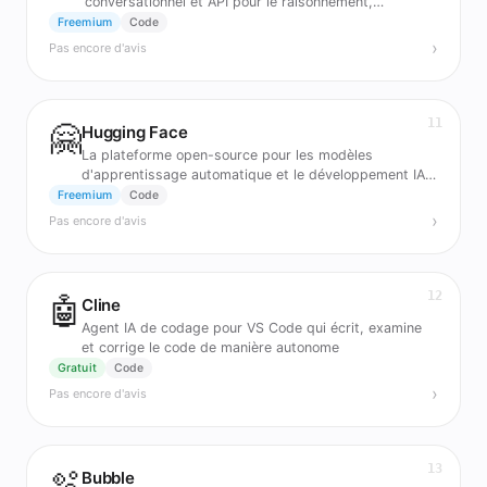
conversationnel et API pour le raisonnement,
l'automatisation et l'entreprise.
Freemium
Code
›
Pas encore d'avis
11
🤗
Hugging Face
La plateforme open-source pour les modèles
d'apprentissage automatique et le développement IA
collaboratif
Freemium
Code
›
Pas encore d'avis
12
🤖
Cline
Agent IA de codage pour VS Code qui écrit, examine
et corrige le code de manière autonome
Gratuit
Code
›
Pas encore d'avis
13
🫧
Bubble