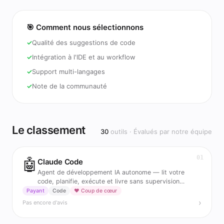
🎯 Comment nous sélectionnons
Qualité des suggestions de code
Intégration à l'IDE et au workflow
Support multi-langages
Note de la communauté
Le classement
30
outils · Évalués par notre équipe
01
🤖
Claude Code
Agent de développement IA autonome — lit votre
code, planifie, exécute et livre sans supervision
constante.
Payant
Code
❤️ Coup de cœur
›
Pas encore d'avis