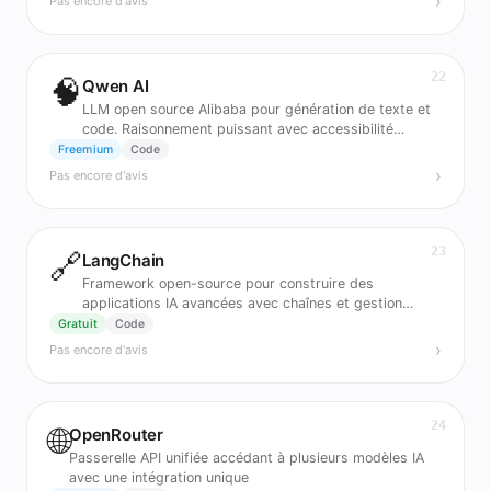
›
Pas encore d'avis
22
🧠
Qwen AI
LLM open source Alibaba pour génération de texte et
code. Raisonnement puissant avec accessibilité
communautaire.
Freemium
Code
›
Pas encore d'avis
23
🔗
LangChain
Framework open-source pour construire des
applications IA avancées avec chaînes et gestion
mémoire
Gratuit
Code
›
Pas encore d'avis
24
🌐
OpenRouter
Passerelle API unifiée accédant à plusieurs modèles IA
avec une intégration unique