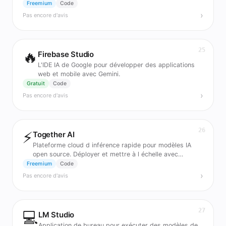
Freemium
Code
›
Pas encore d'avis
25
🔥
Firebase Studio
L'IDE IA de Google pour développer des applications
web et mobile avec Gemini.
Gratuit
Code
›
Pas encore d'avis
26
⚡
Together AI
Plateforme cloud d inférence rapide pour modèles IA
open source. Déployer et mettre à l échelle avec
fiabilité.
Freemium
Code
›
Pas encore d'avis
27
💻
LM Studio
Application de bureau pour exécuter des modèles de