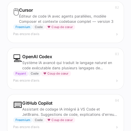
02
🖱️
Cursor
Éditeur de code IA avec agents parallèles, modèle
Composer et contexte codebase complet — version 3
Freemium
Code
❤️ Coup de cœur
›
Pas encore d'avis
03
💻
OpenAI Codex
Système IA avancé qui traduit le langage naturel en
code exécutable dans plusieurs langages de
programmation
Payant
Code
❤️ Coup de cœur
›
Pas encore d'avis
04
⌨️
GitHub Copilot
Assistant de codage IA intégré à VS Code et
JetBrains. Suggestions de code, explications d'erreurs
et aide à la rédaction de tests en temps réel.
Freemium
Code
❤️ Coup de cœur
›
Pas encore d'avis