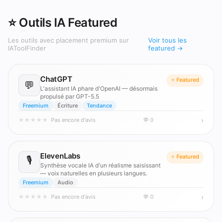
⭐ Outils IA Featured
Les outils avec placement premium sur
Voir tous les
IAToolFinder
featured →
ChatGPT
⭐ Featured
💬
L'assistant IA phare d'OpenAI — désormais
propulsé par GPT-5.5
Freemium
Écriture
Tendance
›
★
★
★
★
★
Pas encore d'avis
💬 0
ElevenLabs
⭐ Featured
🎙️
Synthèse vocale IA d'un réalisme saisissant
— voix naturelles en plusieurs langues.
Freemium
Audio
›
★
★
★
★
★
Pas encore d'avis
💬 0