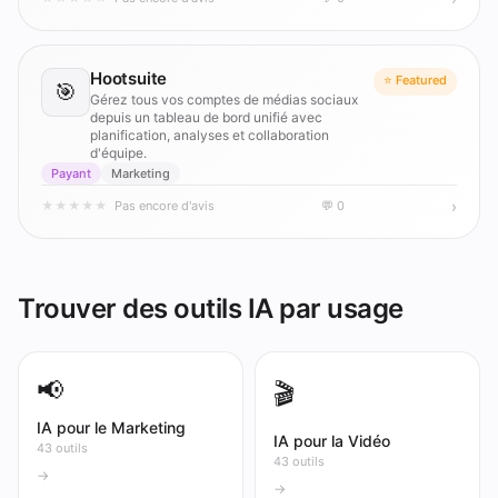
Hootsuite
⭐ Featured
🎯
Gérez tous vos comptes de médias sociaux
depuis un tableau de bord unifié avec
planification, analyses et collaboration
d'équipe.
Payant
Marketing
›
★
★
★
★
★
Pas encore d'avis
💬 0
Trouver des outils IA par usage
📢
🎬
IA pour le Marketing
IA pour la Vidéo
43 outils
43 outils
→
→