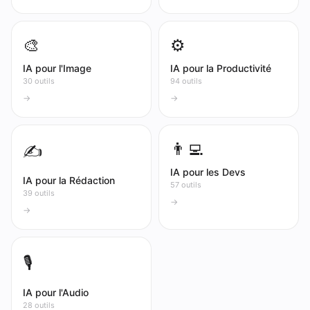
🎨
⚙️
IA pour l'Image
IA pour la Productivité
30 outils
94 outils
→
→
👨‍💻
✍️
IA pour les Devs
IA pour la Rédaction
57 outils
39 outils
→
→
🎙️
IA pour l'Audio
28 outils