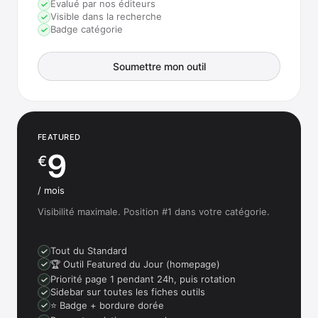
Évalué par nos éditeurs
Visible dans la recherche
Badge catégorie
Soumettre mon outil
FEATURED
9
€
/ mois
Visibilité maximale. Position #1 dans votre catégorie.
Tout du Standard
🏆 Outil Featured du Jour (homepage)
Priorité page 1 pendant 24h, puis rotation
Sidebar sur toutes les fiches outils
⭐ Badge + bordure dorée