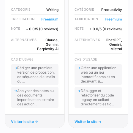
CATÉGORIE
Writing
CATÉGORIE
Productivity
TARIFICATION
Freemium
TARIFICATION
Freemium
NOTE
NOTE
⭐ 0.0/5 (0 reviews)
⭐ 0.0/5 (0 reviews)
ALTERNATIVES
Claude,
ALTERNATIVES
ChatGPT,
Gemini,
Gemini,
Perplexity AI
Mistral
CAS D'USAGE
CAS D'USAGE
→
Rédiger une première
→
Créer une application
version de proposition,
web ou un jeu
de séquence d'e-mails
interactif complet en
ou …
décrivant si…
→
Analyser des notes ou
→
Débugger et
des documents
refactoriser du code
importés et en extraire
legacy en collant
des action…
directement les fic…
Visiter le site →
Visiter le site →