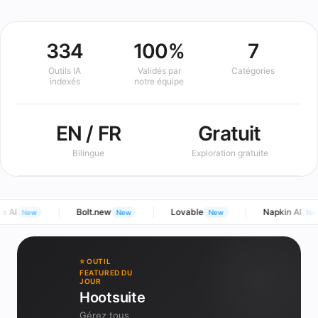
334
100%
7
Outils IA
Validés par
Catégories
indexés
notre équipe
EN / FR
Gratuit
Bilingue
Exploration gratuite
 AI
Bolt.new
Lovable
Napkin AI
New
New
New
New
⭐ OUTIL
FEATURED DU
JOUR
Hootsuite
Gérez tous