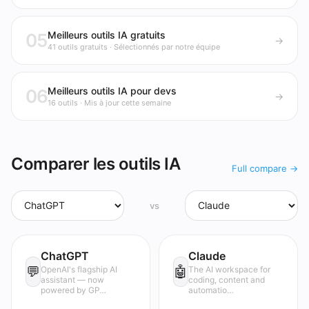
Meilleurs outils IA gratuits
05
→
41 outils gratuits · Sélectionnés par notre équipe
Meilleurs outils IA pour devs
06
→
16 outils · Mis à jour cette semaine
Comparer les outils IA
Full compare →
vs
ChatGPT
Claude
💬
🤖
OpenAI's flagship AI
The AI workspace for
assistant — now
coding, content and
powered by GP…
automatio…