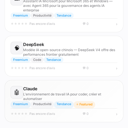
Assistant IA Microsoft pour Microsoft 365 et Windows —
avec Agent 365 pour la gouvernance des agents IA
enterprise
Freemium
Productivité
Tendance
›
★
★
★
★
★
Pas encore d'avis
💬 0
DeepSeek
🧠
Modèle IA open-source chinois — DeepSeek V4 offre des
performances frontier gratuitement
Freemium
Code
Tendance
›
★
★
★
★
★
Pas encore d'avis
💬 0
Claude
🤖
L'environnement de travail IA pour coder, créer et
automatiser
Freemium
Productivité
Tendance
⭐ Featured
›
★
★
★
★
★
Pas encore d'avis
💬 0