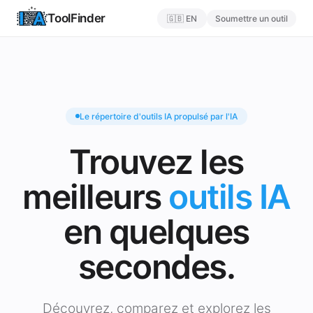
ToolFinder
🇬🇧 EN
Soumettre un outil
Le répertoire d'outils IA propulsé par l'IA
Trouvez les
meilleurs
outils IA
en quelques
secondes.
Découvrez, comparez et explorez les