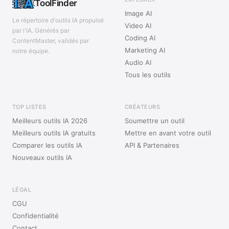
ToolFinder
Image AI
Le répertoire d'outils IA propulsé
Video AI
par l'IA. Générés par
Coding AI
ContentMaster, validés par
Marketing AI
notre équipe.
Audio AI
Tous les outils
TOP LISTES
CRÉATEURS
Meilleurs outils IA 2026
Soumettre un outil
Meilleurs outils IA gratuits
Mettre en avant votre outil
Comparer les outils IA
API & Partenaires
Nouveaux outils IA
LÉGAL
CGU
Confidentialité
Contact