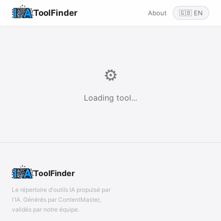
ToolFinder
About
🇬🇧 EN
⚙️
Loading tool...
ToolFinder
Le répertoire d'outils IA propulsé par
l'IA. Générés par ContentMaster,
validés par notre équipe.