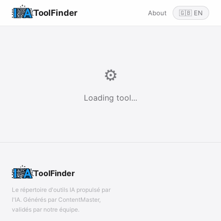
ToolFinder
About
🇬🇧 EN
⚙️
Loading tool...
ToolFinder
Le répertoire d'outils IA propulsé par
l'IA. Générés par ContentMaster,
validés par notre équipe.