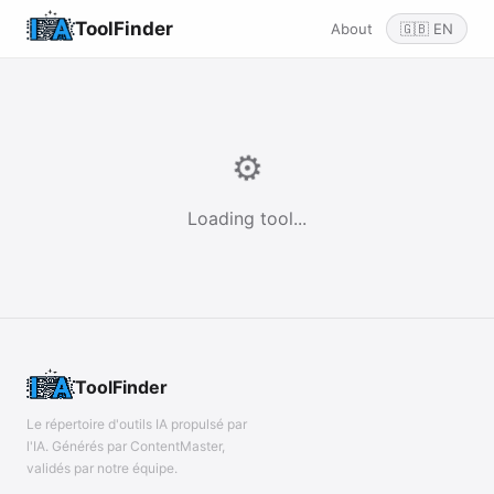
ToolFinder
About
🇬🇧 EN
⚙️
Loading tool...
ToolFinder
Le répertoire d'outils IA propulsé par
l'IA. Générés par ContentMaster,
validés par notre équipe.