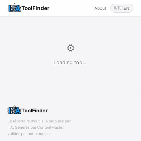
ToolFinder
About
🇬🇧 EN
⚙️
Loading tool...
ToolFinder
Le répertoire d'outils IA propulsé par
l'IA. Générés par ContentMaster,
validés par notre équipe.