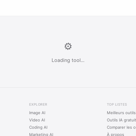
⚙️
Loading tool...
EXPLORER
TOP LISTES
Image AI
Meilleurs outil
Video AI
Outils IA gratui
Coding AI
Comparer les ou
Marketing AI
À propos