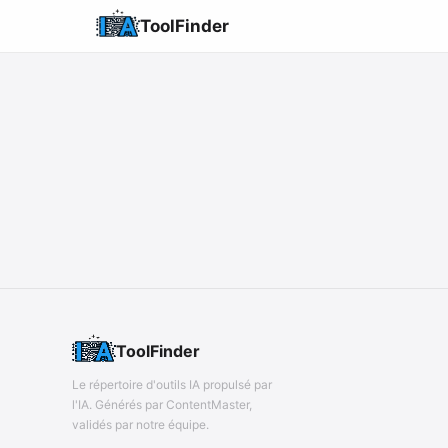
ToolFinder
ToolFinder
Le répertoire d'outils IA propulsé par
l'IA. Générés par ContentMaster,
validés par notre équipe.