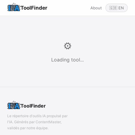
ToolFinder
About
🇬🇧 EN
⚙️
Loading tool...
ToolFinder
Le répertoire d'outils IA propulsé par
l'IA. Générés par ContentMaster,
validés par notre équipe.