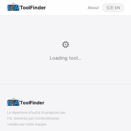
ToolFinder
About
🇬🇧 EN
⚙️
Loading tool...
ToolFinder
Le répertoire d'outils IA propulsé par
l'IA. Générés par ContentMaster,
validés par notre équipe.