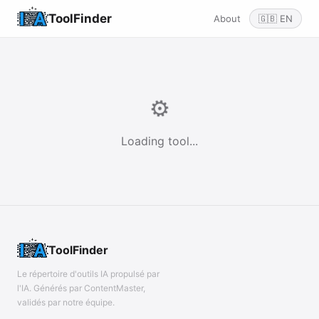
ToolFinder
About
🇬🇧 EN
⚙️
Loading tool...
ToolFinder
Le répertoire d'outils IA propulsé par
l'IA. Générés par ContentMaster,
validés par notre équipe.