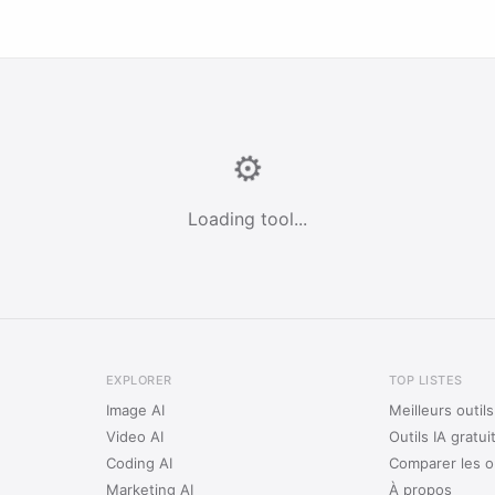
⚙️
Loading tool...
EXPLORER
TOP LISTES
Image AI
Meilleurs outil
Video AI
Outils IA gratui
Coding AI
Comparer les ou
Marketing AI
À propos