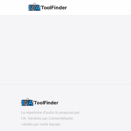
ToolFinder
ToolFinder
Le répertoire d'outils IA propulsé par
l'IA. Générés par ContentMaster,
validés par notre équipe.