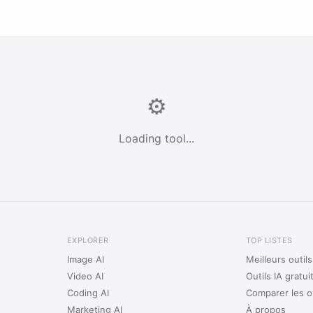
⚙️
Loading tool...
EXPLORER
TOP LISTES
Image AI
Meilleurs outil
Video AI
Outils IA gratui
Coding AI
Comparer les ou
Marketing AI
À propos