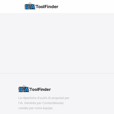
ToolFinder
ToolFinder
Le répertoire d'outils IA propulsé par
l'IA. Générés par ContentMaster,
validés par notre équipe.