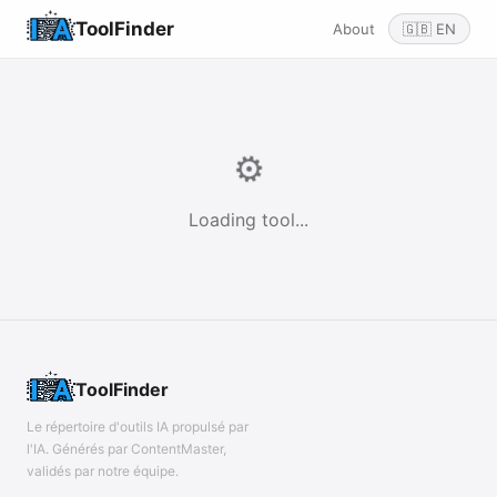
ToolFinder
About
🇬🇧 EN
⚙️
Loading tool...
ToolFinder
Le répertoire d'outils IA propulsé par
l'IA. Générés par ContentMaster,
validés par notre équipe.