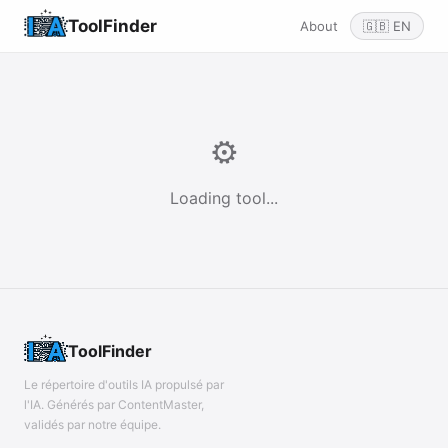
ToolFinder
About
🇬🇧 EN
⚙️
Loading tool...
ToolFinder
Le répertoire d'outils IA propulsé par
l'IA. Générés par ContentMaster,
validés par notre équipe.