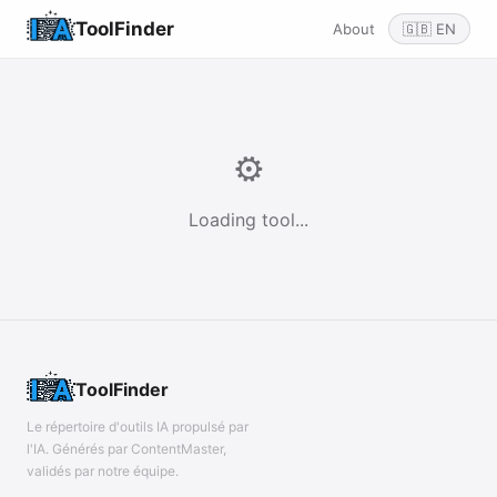
ToolFinder
About
🇬🇧 EN
⚙️
Loading tool...
ToolFinder
Le répertoire d'outils IA propulsé par
l'IA. Générés par ContentMaster,
validés par notre équipe.