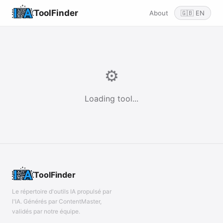
ToolFinder
About
🇬🇧 EN
⚙️
Loading tool...
ToolFinder
Le répertoire d'outils IA propulsé par
l'IA. Générés par ContentMaster,
validés par notre équipe.