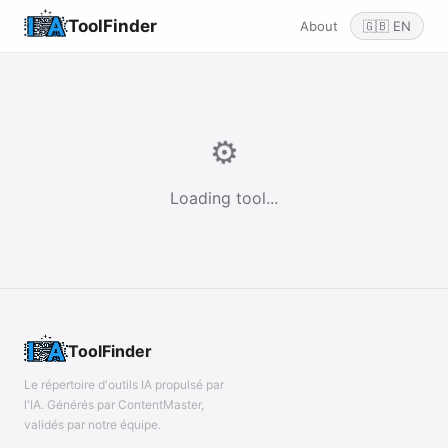
ToolFinder
About
🇬🇧 EN
⚙️
Loading tool...
ToolFinder
Le répertoire d'outils IA propulsé par
l'IA. Générés par ContentMaster,
validés par notre équipe.