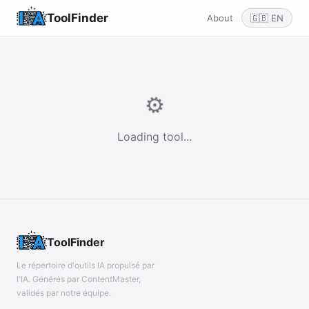
ToolFinder
About
🇬🇧 EN
⚙️
Loading tool...
ToolFinder
Le répertoire d'outils IA propulsé par
l'IA. Générés par ContentMaster,
validés par notre équipe.