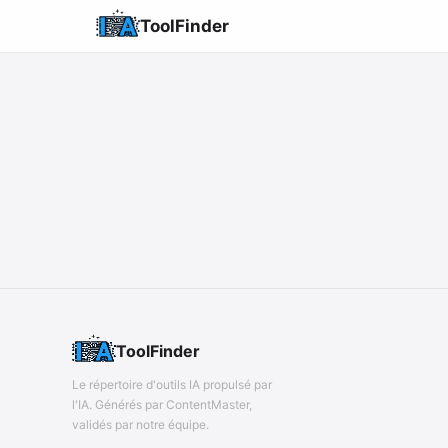
ToolFinder
ToolFinder
Le répertoire d'outils IA propulsé par
l'IA. Générés par ContentMaster,
validés par notre équipe.