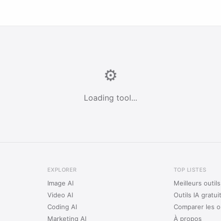
⚙️
Loading tool...
EXPLORER
TOP LISTES
Image AI
Meilleurs outil
Video AI
Outils IA gratui
Coding AI
Comparer les ou
Marketing AI
À propos