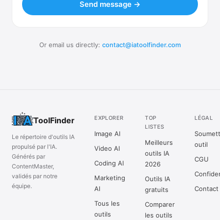
Send message →
Or email us directly:
contact@iatoolfinder.com
EXPLORER
TOP
LÉGAL
ToolFinder
LISTES
Image AI
Soumett
Le répertoire d'outils IA
Meilleurs
outil
propulsé par l'IA.
Video AI
outils IA
Générés par
CGU
Coding AI
2026
ContentMaster,
Confiden
validés par notre
Marketing
Outils IA
équipe.
AI
Contact
gratuits
Tous les
Comparer
outils
les outils