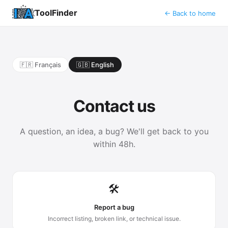
ToolFinder
← Back to home
🇫🇷 Français
🇬🇧 English
Contact us
A question, an idea, a bug? We'll get back to you
within 48h.
🛠️
Report a bug
Incorrect listing, broken link, or technical issue.